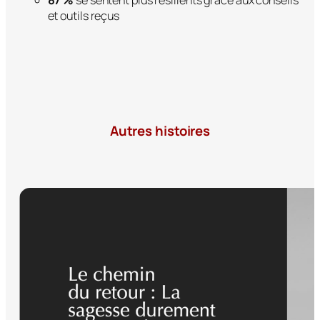
87 %
se sentent plus résilients grâce aux conseils
et outils reçus
Autres histoires