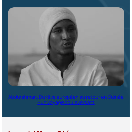
Abdurahman, Du rêve européen au retour en Guinée
– un voyage bouleversant