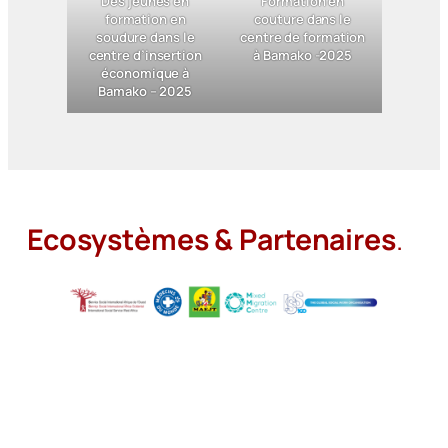
Des jeunes en
Formation en
formation en
couture dans le
soudure dans le
centre de formation
centre d’insertion
à Bamako -2025
économique à
Bamako – 2025
Ecosystèmes & Partenaires
.