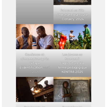
Fatma et sa fille
cherchant leur route
-Conakry -2024
Confiance et
Les jeunes se
alimentation après
forment à
l’étape
l’agriculture à la
d’identification
-Mali
ferme pédagogique
-2025
KENITRA 2025