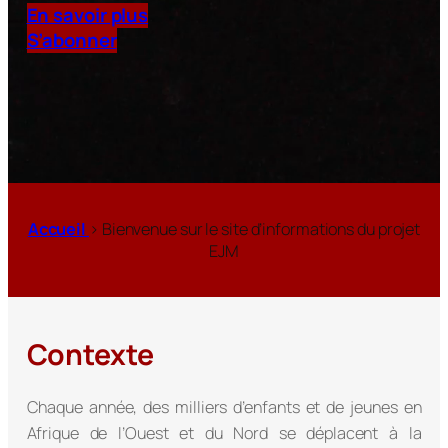
En savoir plus
S’abonner
Accueil
> Bienvenue sur le site d’informations du projet
EJM
Contexte
Chaque année, des milliers d’enfants et de jeunes en
Afrique de l’Ouest et du Nord se déplacent à la